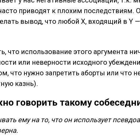
вает у нас негативные ассоциации, т.к. м
 часто приводят к плохим последствиям. 
елать вывод, что любой Х, входящий в Y —
ь, что использование этого аргумента ни
ности или неверности исходного убежден
ом, что нужно запретить аборты или что н
ную казнь).
жно говорить такому собеседн
вать ему на то, что он использует псевдоа
верна.