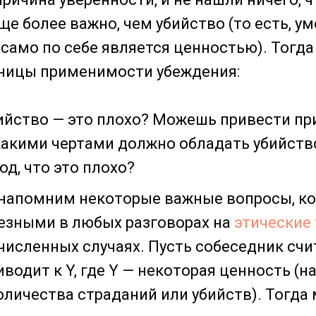
ще более важно, чем убийство (то есть, у
 само по себе является ценностью). Тогд
аницы применимости убеждения:
ийство — это плохо? Можешь привести пр
 Какими чертами должно обладать убийств
д, что это плохо?
напомним некоторые важные вопросы, ко
езными в любых разговорах на
этические
ечисленных случаях. Пусть собеседник счи
водит к Y, где Y — некоторая ценность (н
личества страданий или убийств). Тогда