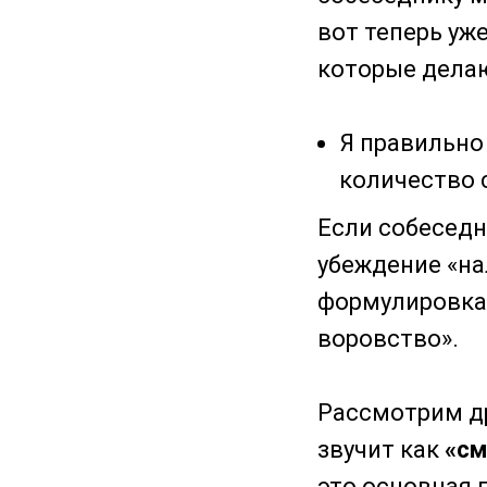
вот теперь уж
которые делаю
Я правильно
количество 
Если собеседн
убеждение «на
формулировка 
воровство».
Рассмотрим д
звучит как
«см
это основная 