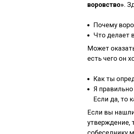
воровство»
. З
Почему воро
Что делает 
Может оказать
есть чего он 
Как ты опред
Я правильно
Если да, то 
Если вы нашли
утверждение, 
собеседнику 