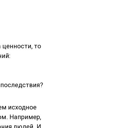
 ценности, то
ний:
 последствия?
чем исходное
ом. Например,
ния людей. И