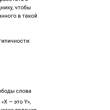
днику, чтобы
нного в такой
типичности:
ободы слова
«Х — это Y»,