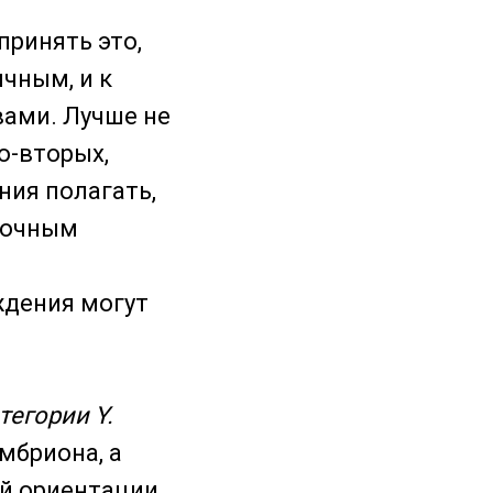
принять это,
чным, и к
вами. Лучше не
о-вторых,
ния полагать,
аточным
ждения могут
тегории Y.
мбриона, а
й ориентации,