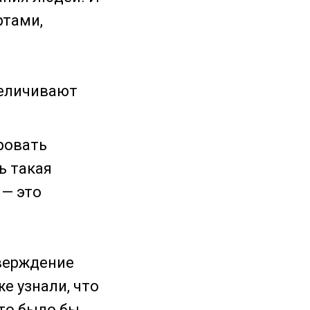
ртами,
величивают
ровать
ь такая
 — это
верждение
же узнали, что
что было бы