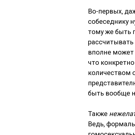
Во-первых, даж
собеседнику н
тому же быть 
рассчитывать 
вполне может 
что конкретно
количеством о
представителю
быть вообще н
Также
нежелат
Ведь, формаль
гомосексуальн