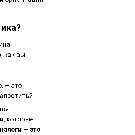
ника?
ина
, как вы
, — это
запретить?
для
ми, которые
«налоги — это