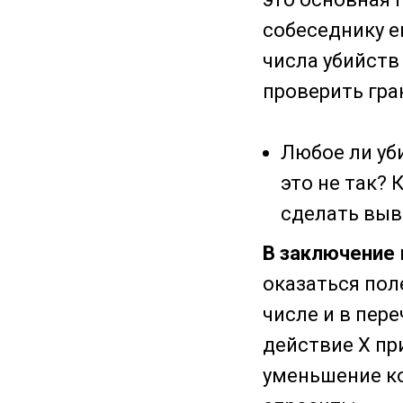
собеседнику е
числа убийств
проверить гр
Любое ли уб
это не так?
сделать выво
В заключение
оказаться пол
числе и в пер
действие Х при
уменьшение ко