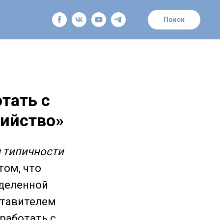
Поиск
тать с
бийство»
 типичности
том, что
еделенной
ставителем
 работать с