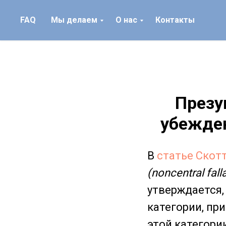
FAQ
Мы делаем
О нас
Контакты
Презу
убежден
В
статье Скот
(noncentral fall
утверждается,
категории, пр
этой категории