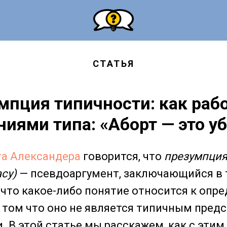
СТАТЬЯ
мпция типичности: как рабо
иями типа: «Аборт — это у
та Александера
говорится, что
презумпция
acy)
— псевдоаргумент, заключающийся в 
 что какое-либо понятие относится к опр
и том что оно не является типичным пред
. В этой статье мы расскажем, как с этим