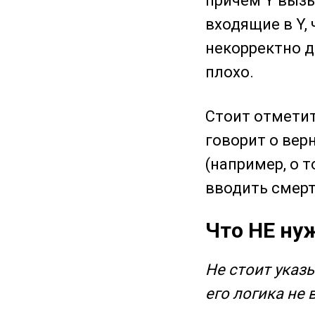
причем Y вызы
входящие в Y,
некорректно д
плохо.
Стоит отметит
говорит о вер
(например, о т
вводить смерт
Что НЕ ну
Не стоит указы
его логика не 