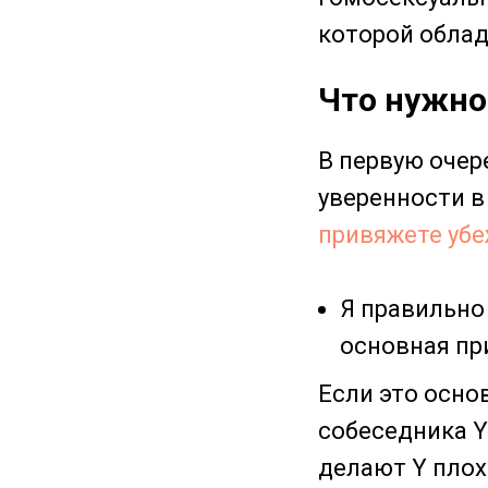
которой облад
Что нужно
В первую очер
уверенности в
привяжете убе
Я правильно 
основная пр
Если это осно
собеседника Y
делают Y пло