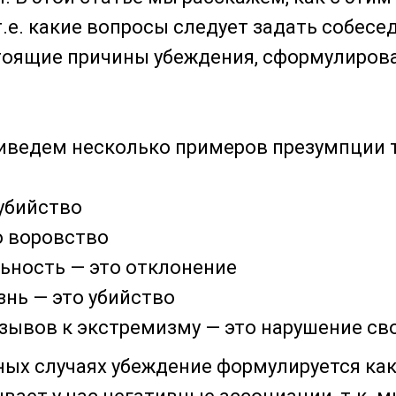
.е. какие вопросы следует задать собесе
оящие причины убеждения, сформулирова
иведем несколько примеров презумпции 
 убийство
о воровство
ьность — это отклонение
знь — это убийство
зывов к экстремизму — это нарушение св
ных случаях убеждение формулируется как 