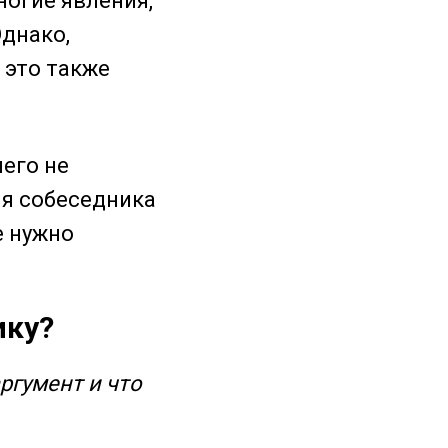
ногие явления,
Однако,
 это также
чего не
ия собеседника
е нужно
ику?
ргумент и что