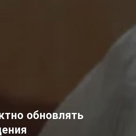
ктно обновлять
дения