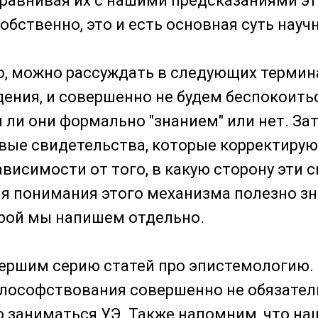
сравнивая их с нашими предсказаниями эт
обственно, это и есть основная суть науч
о, можно рассуждать в следующих термин
дения, и совершенно не будем беспокоить
я ли они формально "знанием" или нет. За
вые свидетельства, которые корректиру
ависимости от того, в какую сторону эти 
я понимания этого механизма полезно зн
орой мы напишем отдельно.
вершим серию статей про эпистемологию.
илософствования совершенно не обязател
 заниматься УЭ. Также напомним, что на