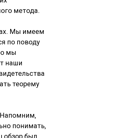
их
ного метода.
ах. Мы имеем
ся по поводу
то мы
ют наши
свидетельства
ать теорему
 Напомним,
ьно понимать,
ш обзор был