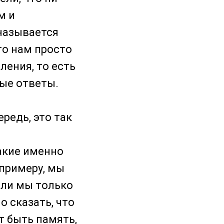
м и
называется
что нам просто
ения, то есть
ые ответы.
редь, это так
какие именно
примеру, мы
 ли мы только
о сказать, что
т быть память,