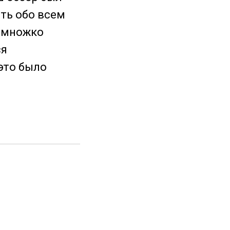
ть обо всем
немножко
ся
это было