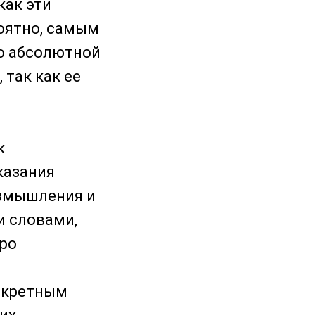
как эти
роятно, самым
о абсолютной
 так как ее
к
казания
азмышления и
и словами,
про
нкретным