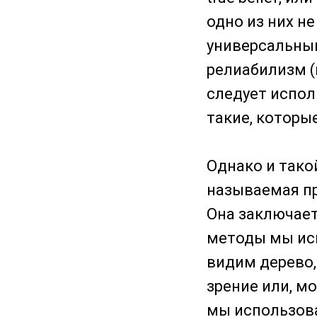
одно из них н
универсальным
релиабилизм (r
следует испол
такие, которы
Однако и тако
называемая пр
Она заключает
методы мы исп
видим дерево,
зрение или, мо
мы использова