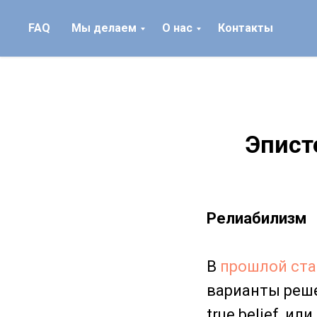
FAQ
Мы делаем
О нас
Контакты
Эпист
Релиабилизм
В
прошлой ста
варианты реше
true belief, и