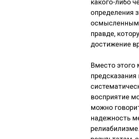
какого-либо че
определения з
осмысленным 
правде, котор
достижение в
Вместо этого 
предсказания 
систематическ
восприятие мо
можно говорит
надежность ме
релиабилизме