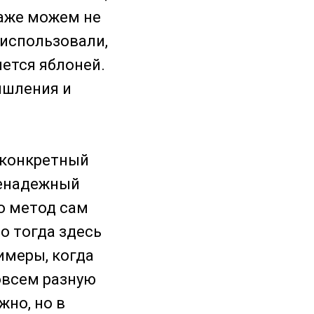
даже можем не
 использовали,
яется яблоней.
ышления и
 конкретный
ненадежный
то метод сам
то тогда здесь
имеры, когда
овсем разную
жно, но в