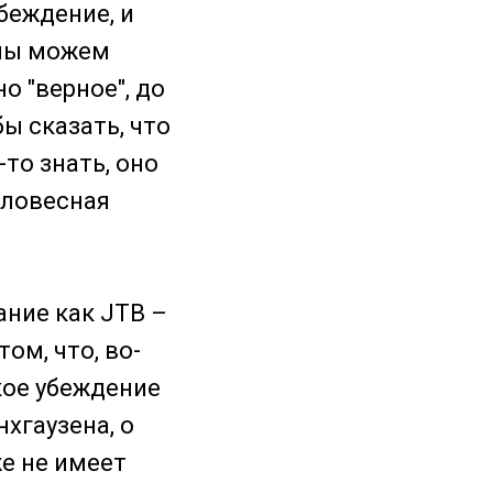
убеждение, и
 мы можем
о "верное", до
ы сказать, что
то знать, оно
словесная
ание как JTB –
ом, что, во-
кое убеждение
хгаузена, о
е не имеет