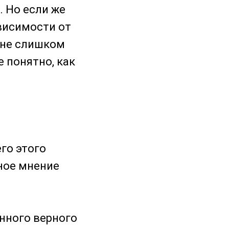
. Но если же
ависимости от
енне слишком
е понятно, как
го этого
ное мнение
нного верного