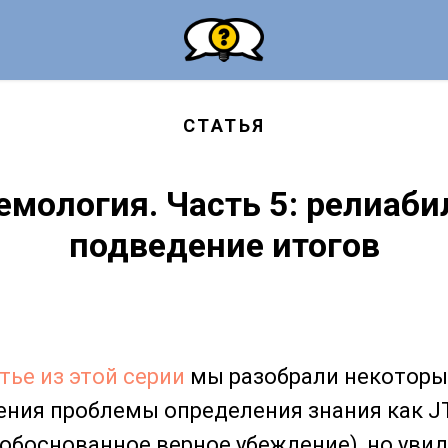
СТАТЬЯ
емология. Часть 5: релиаби
подведение итогов
тье из этой серии
мы разобрали некоторы
ния проблемы определения знания как JTB
ли обоснованное верное убеждение), но увид