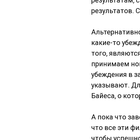
результатам, 
результатов. С
Альтернативн
какие-то убеж
того, являютс
принимаем но
убеждения в з
указывают. Дл
Байеса, о кот
А пока что за
что все эти ф
чтобы успешно