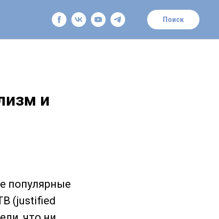
Поиск
лизм и
е популярные
 (justified
ели, что ни