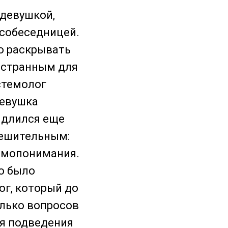
 девушкой,
 собеседницей.
о раскрывать
о странным для
стемолог
Девушка
г длился еще
утешительным:
аимопонимания.
то было
ог, который до
олько вопросов
ля подведения