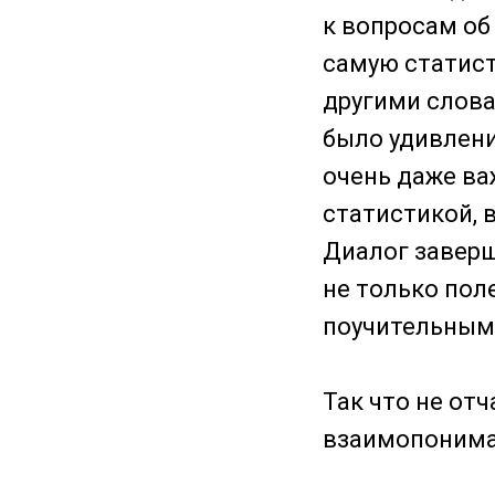
к вопросам об
самую статист
другими словам
было удивлени
очень даже ва
статистикой, 
Диалог заверш
не только пол
поучительным 
Так что не от
взаимопониман