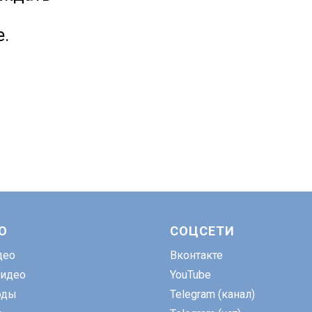
е.
О
СОЦСЕТИ
део
Вконтакте
идео
YouTube
оды
Telegram (канал)