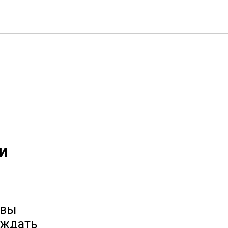
и
 вы
уждать