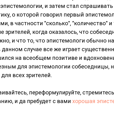
 эпистемологии, и затем стал спрашивать 
ику, о которой говорил первый эпистемол
и, в частности "сколько", "количество" и 
е зрителей, когда оказалось, что собесед
жно, и что то, что эпистемологи обычно 
в данном случае все же играет существенн
ился на всеобщем позитиве и вдохновени
езным для эпистемологии собеседницы, н
для всех зрителей.
чаивайтесь, переформулируйте, стремитесь
ию, и да пребудет с вами
хорошая эпист