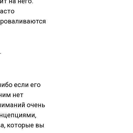
ит на него.
часто
 проваливаются
.
либо если его
 ним нет
ниманий очень
онцепциями,
а, которые вы