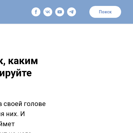
Поиск
к, каким
ируйте
в своей голове
я них. И
оймет