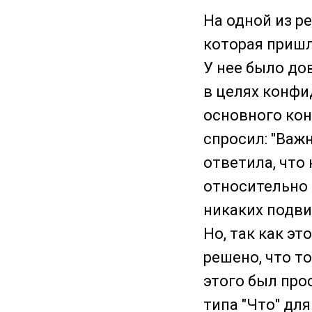
На одной из ре
которая пришл
У нее было до
в целях конфи
основного кон
спросил: "Важ
ответила, что
относительно 
никаких подви
Но, так как э
решено, что т
этого был про
типа "Что" дл