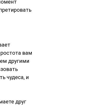
момент
рпретировать
вает
простота вам
сем другими
ьзовать
ь чудеса, и
маете друг