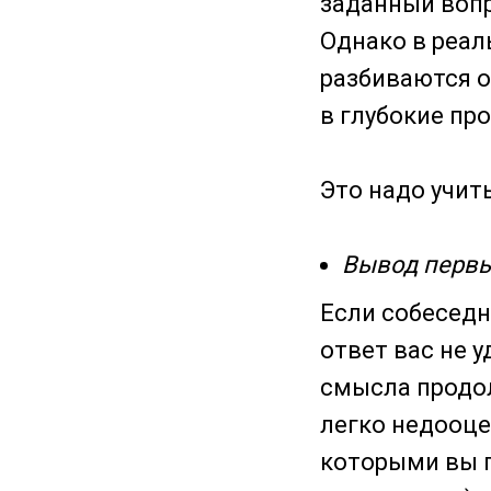
заданный вопр
Однако в реал
разбиваются о
в глубокие пр
Это надо учит
Вывод первы
Если собеседн
ответ вас не у
смысла продол
легко недооце
которыми вы п