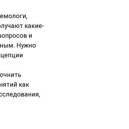
емологи,
олучают какие-
 вопросов и
зным. Нужно
нцепции
точнить
нятий как
исследования,