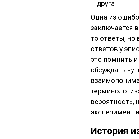
друга
Одна из ошиб
заключается в
то ответы, но
ответов у эпи
это помнить и
обсуждать чут
взаимопониман
терминологию.
вероятность, н
эксперимент и 
История из