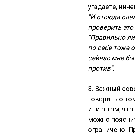
угадаете, нич
"И отсюда след
проверить это
"Правильно ли 
по себе тоже о
сейчас мне бы
против".
3. Важный сов
говорить о том
или о том, чт
можно пояснит
ограничено. П