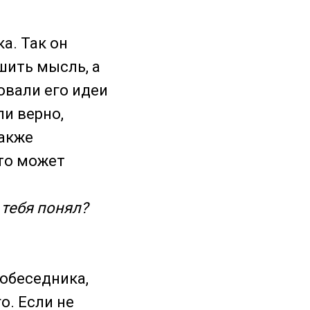
а. Так он
шить мысль, а
овали его идеи
ли верно,
также
это может
я тебя понял?
обеседника,
о. Если не