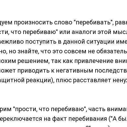
дуем произносить слово "перебивать", рав
сти, что перебиваю" или аналоги этой мыс
 вежливо поступить в данной ситуации име
о, но знайте, что это совсем не обязатель
охим решением, так как привлечение вни
может приводить к негативным последст
защитной реакции), плюс расставляет нен
рим "прости, что перебиваю", часть вним
ереключается на факт перебивания ("А бы