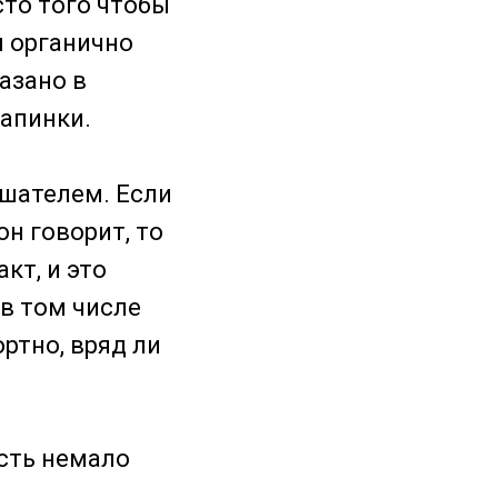
сто того чтобы
ы органично
азано в
запинки.
ушателем. Если
он говорит, то
кт, и это
в том числе
ртно, вряд ли
есть немало