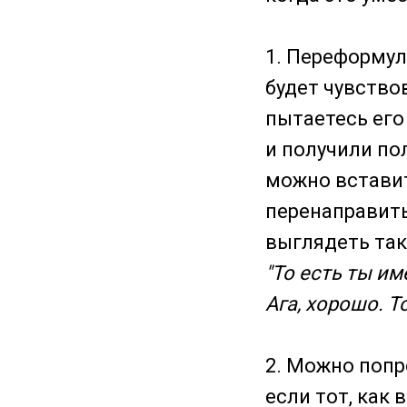
1. Переформул
будет чувство
пытаетесь его
и получили по
можно вставит
перенаправить
выглядеть так
"То есть ты име
Ага, хорошо. То
2. Можно попр
если тот, как 