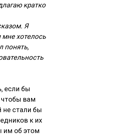
едлагаю кратко
сказом. Я
и мне хотелось
л понять,
довательность
, если бы
, чтобы вам
 не стали бы
седников к их
ы им об этом