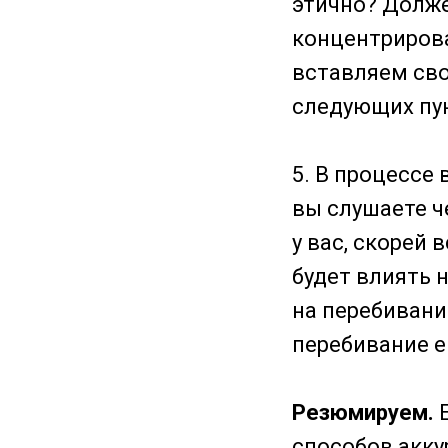
этично? Должен
концентрирова
вставляем сво
следующих пун
5. В процессе
вы слушаете че
у вас, скорей 
будет влиять 
на перебивани
перебивание е
Резюмируем.
Е
способов акку