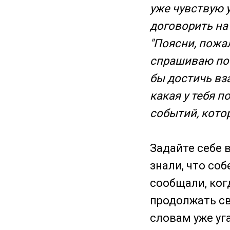
уже чувствую у
договорить на 
"Поясни, пожал
спрашиваю пот
бы достичь вз
какая у тебя 
событий, кото
Задайте себе 
знали, что со
сообщали, ког
продолжать св
словам уже уг