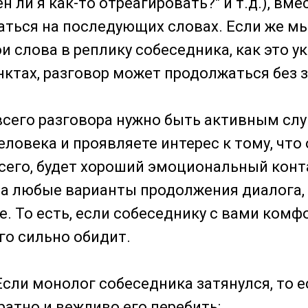
 ли я как-то отреагировать?" и т.д.), вме
ться на последующих словах. Если же м
и слова в реплику собеседника, как это ук
ктах, разговор может продолжаться без 
 всего разговора нужно быть активным сл
ловека и проявляете интерес к тому, что 
всего, будет хороший эмоциональный конта
на любые варианты продолжения диалога, 
е. То есть, если собеседнику с вами комфо
го сильно обидит.
сли монолог собеседника затянулся, то 
ратно и вежливо его перебить: