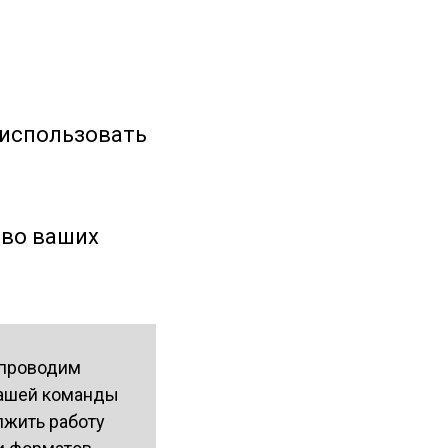
 использовать
тво ваших
 проводим
 нашей команды
лжить работу