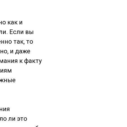
но как и
ли. Если вы
нно так, то
но, и даже
мания к факту
виям
ужные
ания
ло ли это