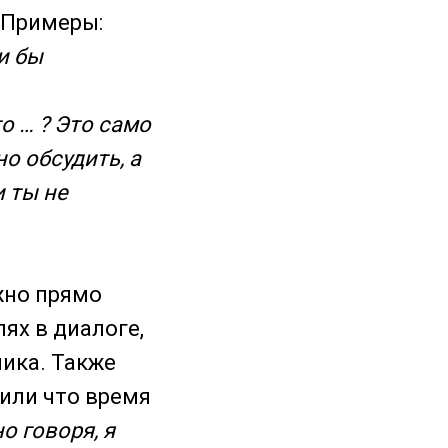
. Примеры:
и бы
о … ? Это само
о обсудить, а
и ты не
жно прямо
лях в диалоге,
ника. Также
 или что время
о говоря, я