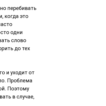
чно перебивать
, когда это
часто
осто одни
вать слово
орить до тех
о и уходит от
сло. Проблема
ой. Поэтому
ать в случае,